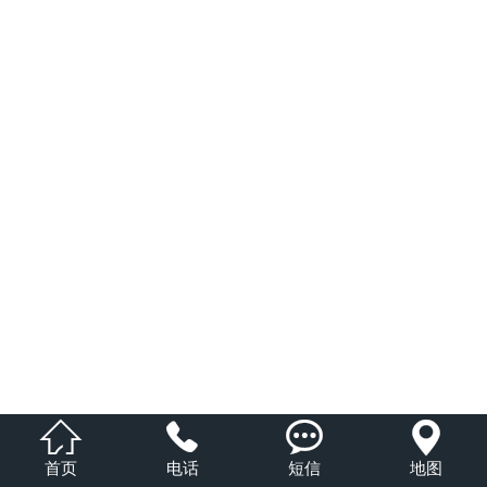




首页
电话
短信
地图