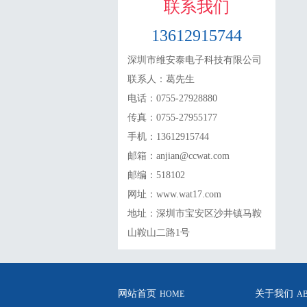
联系我们
13612915744
深圳市维安泰电子科技有限公司
联系人：葛先生
电话：0755-27928880
传真：0755-27955177
手机：13612915744
邮箱：anjian@ccwat.com
邮编：518102
网址：www.wat17.com
地址：深圳市宝安区沙井镇马鞍
山鞍山二路1号
网站首页
关于我们
HOME
A