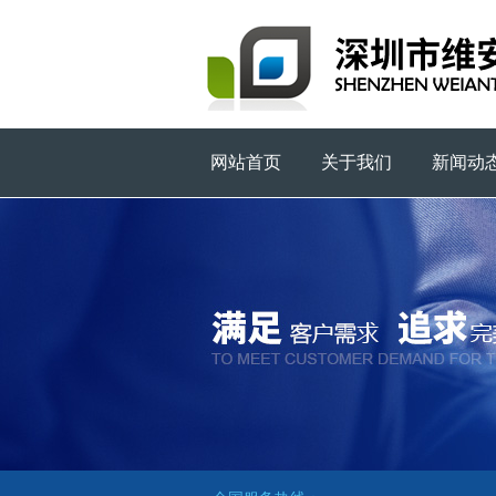
网站首页
关于我们
新闻动