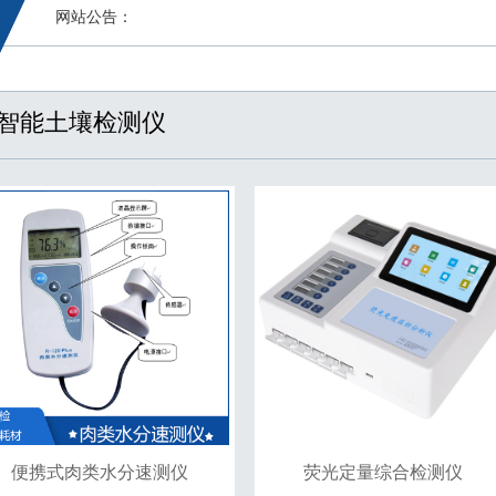
网站公告：
智能土壤检测仪
便携式肉类水分速测仪
荧光定量综合检测仪