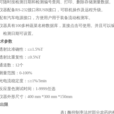
 可随时按检测日期和检测编号查阅、打印、删除存储测量数据。
仪器配备
RS-232接口和USB接口，可联机操作及远程升级。
配有汽车电源接口，方便用户用于装备流动检测车。
仪器具有
100多种蔬菜名称数据库，直接点击可使用。并且可以
检测日期可设置。
术参数
透射比准确性：
≤
±1.5%T
透射比重复性：
≤
0.5%T
 通道数：
12
个
 测量范围：0-100%
光电流稳定度：
≤
±1%/3min
 反应显色测试时间：1-999S
任
选
 仪器外形尺寸：
400
mm *
30
0 mm *1
5
0mm
出限
表
1 酶抑制率法对部分农药的