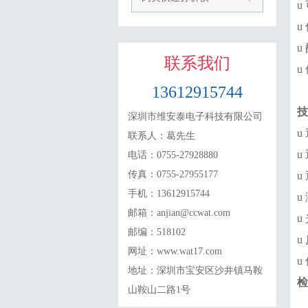
u
u
u
联系我们
u
13612915744
技
深圳市维安泰电子科技有限公司
u
联系人：葛先生
u
电话：0755-27928880
传真：0755-27955177
u
手机：13612915744
u
邮箱：anjian@ccwat.com
u
邮编：518102
u
网址：www.wat17.com
u
地址：深圳市宝安区沙井镇马鞍
检
山鞍山二路1号