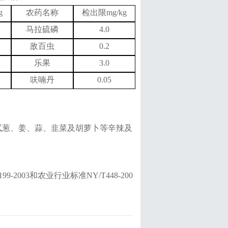
g
农药名称
检出限
mg/kg
马拉硫磷
4.0
敌百虫
0.2
乐果
3.0
呋喃丹
0.05
试葱、姜、蒜、韭菜及胡萝卜等辛辣及
。
-2003
和农业行业标准
NY/T448-200