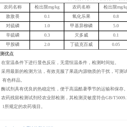
农药名称
检出限
mg/kg
农药名称
检出限
mg/k
敌敌畏
0.1
氧化乐果
0.8
对硫磷
1.0
甲基异柳磷
5.0
辛硫磷
0.3
灭多威
0.1
甲胺磷
2.0
丁硫克百威
0.05
测优点
 在室温条件下进行显色反应，无需恒温条件，检测时间短。
 采用最新的检测方法，有效克服了果蔬内源物质的干扰，可测
有色样品。
 酶试剂具有优良的热稳定性，便于高温酷暑季节的运输和保存
 农药残留检测试剂经农业部检测，其检测灵敏度符合GB/T5009.199
1
所规
定的农药项目。